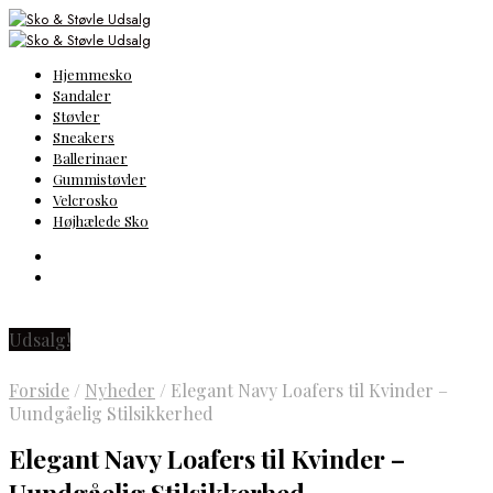
Hjemmesko
Sandaler
Støvler
Sneakers
Ballerinaer
Gummistøvler
Velcrosko
Højhælede Sko
Udsalg!
Forside
/
Nyheder
/
Elegant Navy Loafers til Kvinder –
Uundgåelig Stilsikkerhed
Elegant Navy Loafers til Kvinder –
Uundgåelig Stilsikkerhed