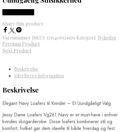
Vælg Størrelse
Share this product
Varenummer (SKU):
5715406511979
Kategori:
Nyheder
Previous Product
Next Product
Beskrivelse
Yderligere information
Beskrivelse
Elegant Navy Loafers til Kvinder – Et Uundgåeligt Valg
Jessy Dame Loafers Vg261 Navy er et must-have i enhver
kvindes skogarderobe. Disse loafers kombinerer stil og
komfort, hvilket gør dem ideelle til både hverdag og fest.