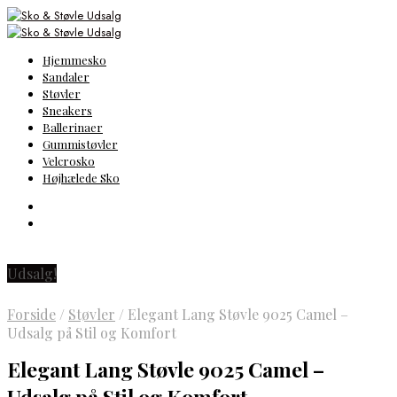
Hjemmesko
Sandaler
Støvler
Sneakers
Ballerinaer
Gummistøvler
Velcrosko
Højhælede Sko
Udsalg!
Forside
/
Støvler
/
Elegant Lang Støvle 9025 Camel –
Udsalg på Stil og Komfort
Elegant Lang Støvle 9025 Camel –
Udsalg på Stil og Komfort