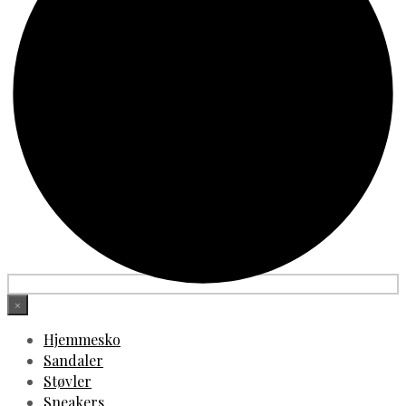
×
Hjemmesko
Sandaler
Støvler
Sneakers