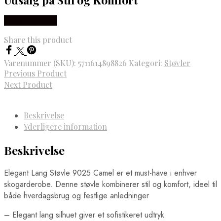
Vælg Størrelse
Share this product
Varenummer (SKU):
5711614898826
Kategori:
Støvler
Previous Product
Next Product
Beskrivelse
Yderligere information
Beskrivelse
Elegant Lang Støvle 9025 Camel er et must-have i enhver
skogarderobe. Denne støvle kombinerer stil og komfort, ideel til
både hverdagsbrug og festlige anledninger
– Elegant lang silhuet giver et sofistikeret udtryk