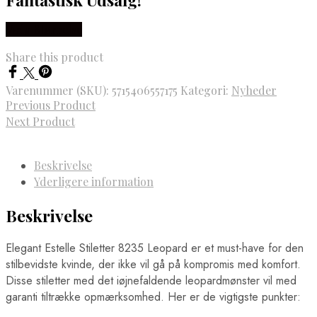
Vælg Størrelse
Share this product
Varenummer (SKU):
5715406557175
Kategori:
Nyheder
Previous Product
Next Product
Beskrivelse
Yderligere information
Beskrivelse
Elegant Estelle Stiletter 8235 Leopard er et must-have for den
stilbevidste kvinde, der ikke vil gå på kompromis med komfort.
Disse stiletter med det iøjnefaldende leopardmønster vil med
garanti tiltrække opmærksomhed. Her er de vigtigste punkter: