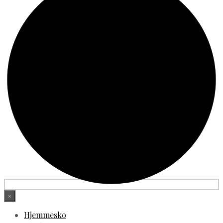
×
Hjemmesko