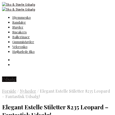
Hjemmesko
Sandaler
Støvler
Sneakers
Ballerinaer
Gummistøvler
Velcrosko
Højhælede Sko
Udsalg!
Forside
/
Nyheder
/
Elegant Estelle Stiletter 8235 Leopard
– Fantastisk Udsalg!
Elegant Estelle Stiletter 8235 Leopard –
Fantastisk Udsalg!