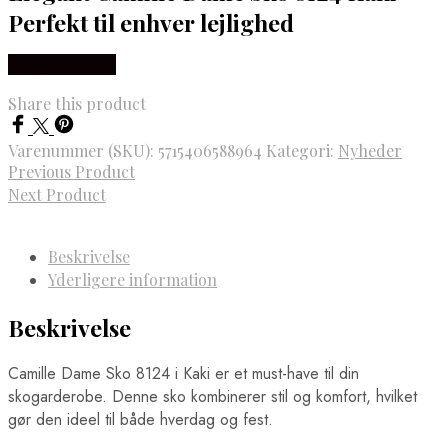
Perfekt til enhver lejlighed
Vælg Størrelse
Share this product
Varenummer (SKU):
5715406588964
Kategori:
Nyheder
Previous Product
Next Product
Beskrivelse
Yderligere information
Beskrivelse
Camille Dame Sko 8124 i Kaki er et must-have til din
skogarderobe. Denne sko kombinerer stil og komfort, hvilket
gør den ideel til både hverdag og fest.