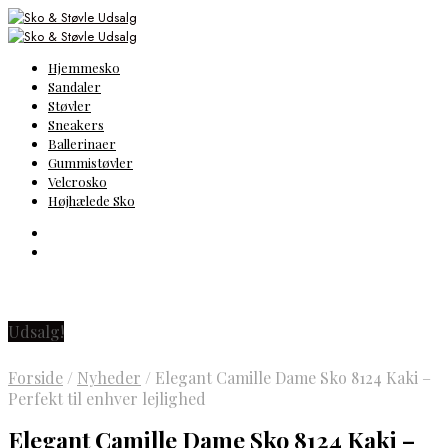
Hjemmesko
Sandaler
Støvler
Sneakers
Ballerinaer
Gummistøvler
Velcrosko
Højhælede Sko
Udsalg!
Forside
/
Nyheder
/
Elegant Camille Dame Sko 8124 Kaki –
Perfekt til enhver lejlighed
Elegant Camille Dame Sko 8124 Kaki –