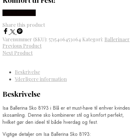
Vælg Størrelse
Share this product
Varenummer (SKU):
5715406453064
Kategori:
Ballerinaer
Previous Product
Next Product
Beskrivelse
Yderligere information
Beskrivelse
Isa Ballerina Sko 8193 i Blå er et must-have til enhver kvindes
skosamling. Denne sko kombinerer stil og komfort perfekt,
hvilket gør den ideel til både hverdag og fest.
Vigtige detaljer om Isa Ballerina Sko 8193: