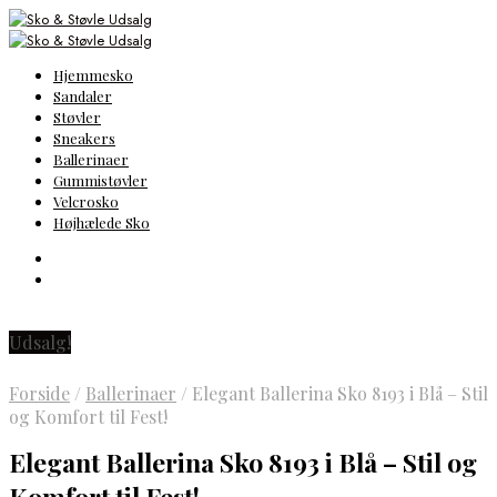
Hjemmesko
Sandaler
Støvler
Sneakers
Ballerinaer
Gummistøvler
Velcrosko
Højhælede Sko
Udsalg!
Forside
/
Ballerinaer
/
Elegant Ballerina Sko 8193 i Blå – Stil
og Komfort til Fest!
Elegant Ballerina Sko 8193 i Blå – Stil og
Komfort til Fest!