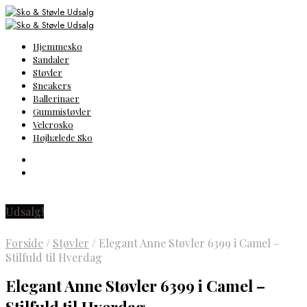
Hjemmesko
Sandaler
Støvler
Sneakers
Ballerinaer
Gummistøvler
Velcrosko
Højhælede Sko
Udsalg!
Forside
/
Støvler
/
Elegant Anne Støvler 6399 i Camel –
Stilfuld til Hverdag
Elegant Anne Støvler 6399 i Camel –
Stilfuld til Hverdag