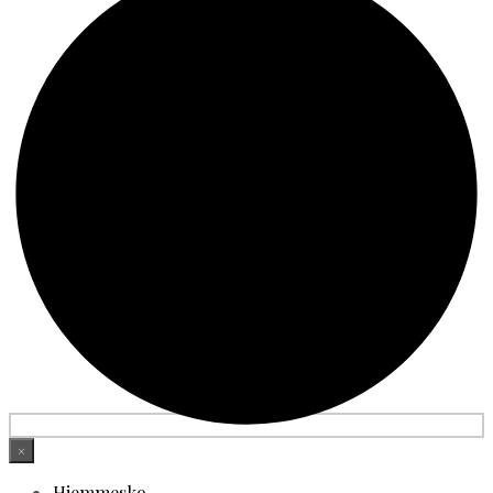
×
Hjemmesko