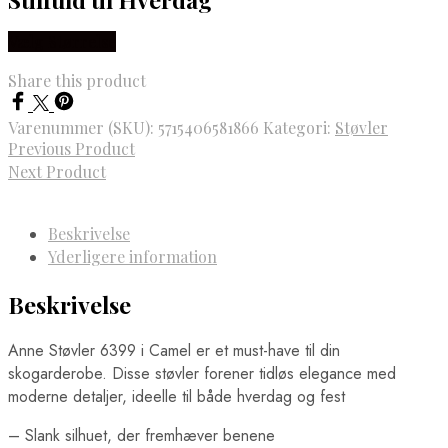
Vælg Størrelse
Share this product
Varenummer (SKU):
5715406581866
Kategori:
Støvler
Previous Product
Next Product
Beskrivelse
Yderligere information
Beskrivelse
Anne Støvler 6399 i Camel er et must-have til din
skogarderobe. Disse støvler forener tidløs elegance med
moderne detaljer, ideelle til både hverdag og fest
– Slank silhuet, der fremhæver benene