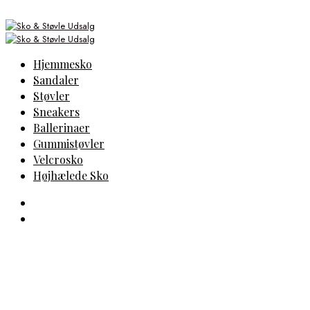
Hjemmesko
Sandaler
Støvler
Sneakers
Ballerinaer
Gummistøvler
Velcrosko
Højhælede Sko