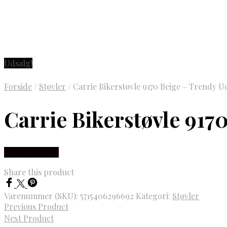
Udsalg!
Forside
/
Støvler
/
Carrie Bikerstøvle 9170 Beige – Trendy U
Carrie Bikerstøvle 917
Vælg Størrelse
Share this product
Varenummer (SKU):
5715406296692
Kategori:
Støvler
Previous Product
Next Product