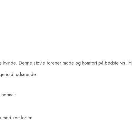
ste kvinde. Denne støvle forener mode og komfort på bedste vis. He
dligeholdt udseende
d normalt
s med komforten