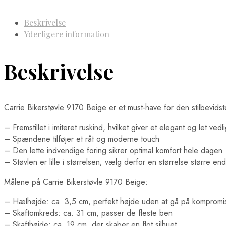
Beskrivelse
Yderligere information
Beskrivelse
Carrie Bikerstøvle 9170 Beige er et must-have for den stilbevid
– Fremstillet i imiteret ruskind, hvilket giver et elegant og let ve
– Spændene tilføjer et råt og moderne touch
– Den lette indvendige foring sikrer optimal komfort hele dagen
– Støvlen er lille i størrelsen; vælg derfor en størrelse større en
Målene på Carrie Bikerstøvle 9170 Beige:
– Hælhøjde: ca. 3,5 cm, perfekt højde uden at gå på kompromi
– Skaftomkreds: ca. 31 cm, passer de fleste ben
– Skafthøjde: ca. 19 cm, der skaber en flot silhuet