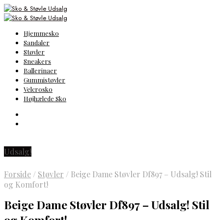
Hjemmesko
Sandaler
Støvler
Sneakers
Ballerinaer
Gummistøvler
Velcrosko
Højhælede Sko
Udsalg!
Forside
/
Støvler
/
Beige Dame Støvler Df897 – Udsalg! Stil
og Komfort!
Beige Dame Støvler Df897 – Udsalg! Stil
og Komfort!