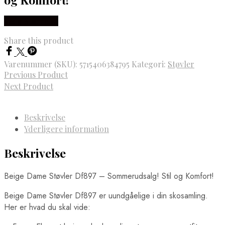
Vælg Størrelse
Share this product
Varenummer (SKU):
5715406384795
Kategori:
Støvler
Previous Product
Next Product
Beskrivelse
Yderligere information
Beskrivelse
Beige Dame Støvler Df897 – Sommerudsalg! Stil og Komfort!
Beige Dame Støvler Df897 er uundgåelige i din skosamling.
Her er hvad du skal vide: