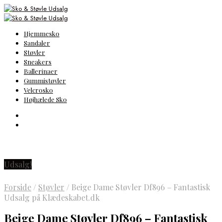
Hjemmesko
Sandaler
Støvler
Sneakers
Ballerinaer
Gummistøvler
Velcrosko
Højhælede Sko
Udsalg!
Forside
/
Støvler
/
Beige Dame Støvler Df896 – Fantastisk
Udsalg på Klædeskabet.dk
Beige Dame Støvler Df896 – Fantastisk