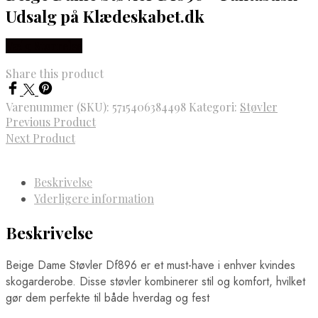
Udsalg på Klædeskabet.dk
Vælg Størrelse
Share this product
Varenummer (SKU):
5715406384498
Kategori:
Støvler
Previous Product
Next Product
Beskrivelse
Yderligere information
Beskrivelse
Beige Dame Støvler Df896 er et must-have i enhver kvindes
skogarderobe. Disse støvler kombinerer stil og komfort, hvilket
gør dem perfekte til både hverdag og fest