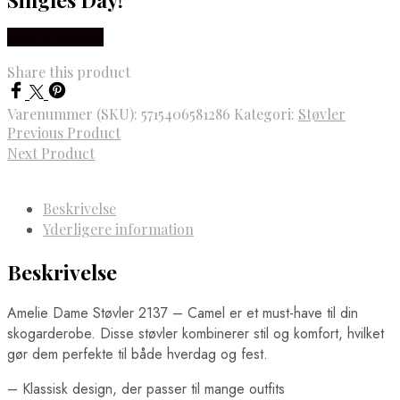
Vælg Størrelse
Share this product
Varenummer (SKU):
5715406581286
Kategori:
Støvler
Previous Product
Next Product
Beskrivelse
Yderligere information
Beskrivelse
Amelie Dame Støvler 2137 – Camel er et must-have til din
skogarderobe. Disse støvler kombinerer stil og komfort, hvilket
gør dem perfekte til både hverdag og fest.
– Klassisk design, der passer til mange outfits