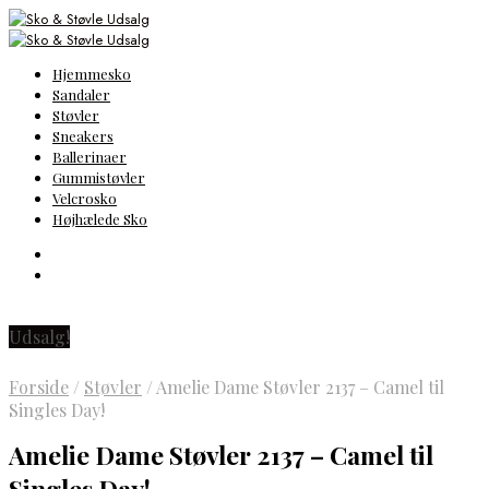
Hjemmesko
Sandaler
Støvler
Sneakers
Ballerinaer
Gummistøvler
Velcrosko
Højhælede Sko
Udsalg!
Forside
/
Støvler
/
Amelie Dame Støvler 2137 – Camel til
Singles Day!
Amelie Dame Støvler 2137 – Camel til
Singles Day!