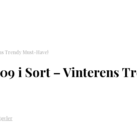
ens Trendy Must-Have!
09 i Sort – Vinterens T
tøvler