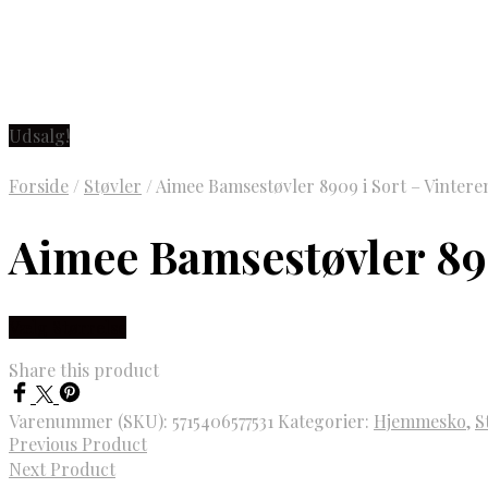
Udsalg!
Forside
/
Støvler
/
Aimee Bamsestøvler 8909 i Sort – Vinter
Aimee Bamsestøvler 89
Vælg Størrelse
Share this product
Varenummer (SKU):
5715406577531
Kategorier:
Hjemmesko
,
S
Previous Product
Next Product