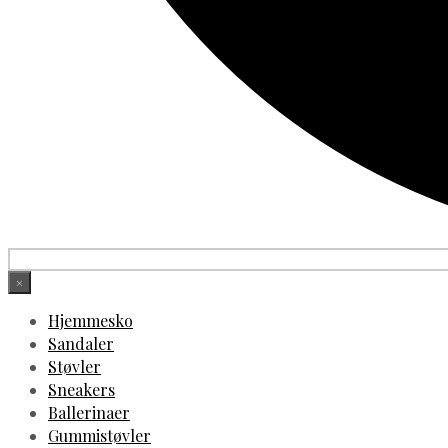
×
Hjemmesko
Sandaler
Støvler
Sneakers
Ballerinaer
Gummistøvler