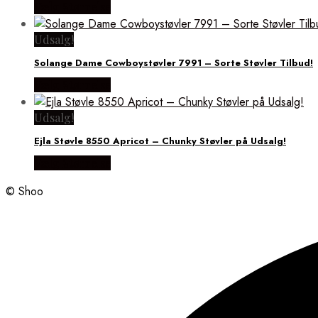
Vælg Størrelse
Udsalg!
Solange Dame Cowboystøvler 7991 – Sorte Støvler Tilbud!
Vælg Størrelse
Udsalg!
Ejla Støvle 8550 Apricot – Chunky Støvler på Udsalg!
Vælg Størrelse
© Shoo