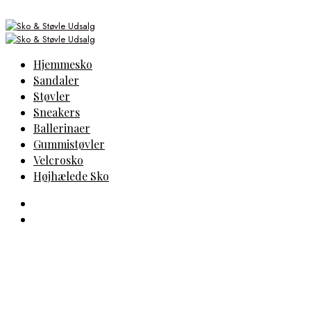
Hjemmesko
Sandaler
Støvler
Sneakers
Ballerinaer
Gummistøvler
Velcrosko
Højhælede Sko