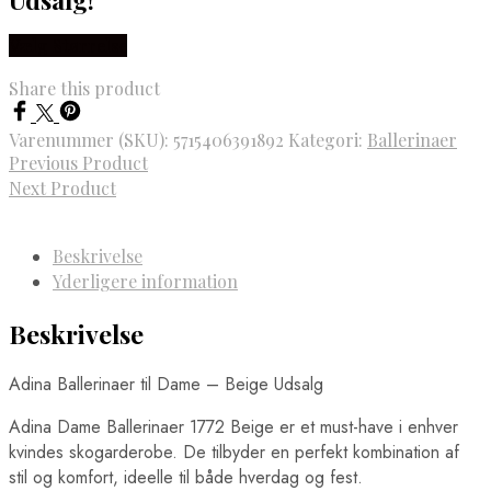
Vælg Størrelse
Share this product
Varenummer (SKU):
5715406391892
Kategori:
Ballerinaer
Previous Product
Next Product
Beskrivelse
Yderligere information
Beskrivelse
Adina Ballerinaer til Dame – Beige Udsalg
Adina Dame Ballerinaer 1772 Beige er et must-have i enhver
kvindes skogarderobe. De tilbyder en perfekt kombination af
stil og komfort, ideelle til både hverdag og fest.