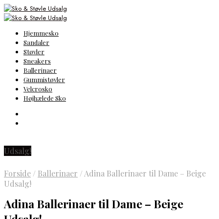
Hjemmesko
Sandaler
Støvler
Sneakers
Ballerinaer
Gummistøvler
Velcrosko
Højhælede Sko
Udsalg!
Forside
/
Ballerinaer
/
Adina Ballerinaer til Dame – Beige
Udsalg!
Adina Ballerinaer til Dame – Beige
Udsalg!