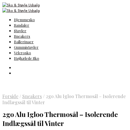
Hjemmesko
Sandaler
Støvler
Sneakers
Ballerinaer
Gummistøvler
Velcrosko
Højhælede Sko
Forside
/
Sneakers
/
2go Alu Igloo Thermosål – Isolerende
Indlægssål til Vinter
2go Alu Igloo Thermosål – Isolerende
Indlægssål til Vinter