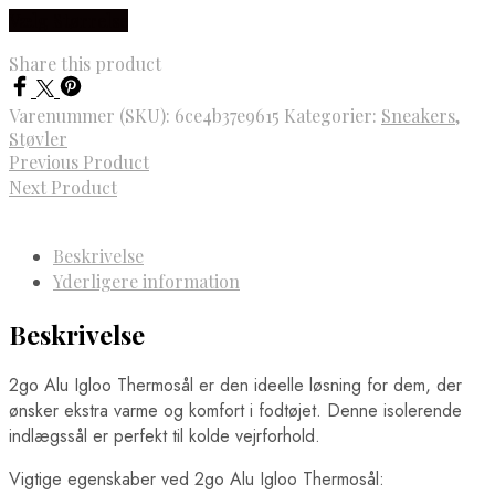
Vælg Størrelse
Share this product
Varenummer (SKU):
6ce4b37e9615
Kategorier:
Sneakers
,
Støvler
Previous Product
Next Product
Beskrivelse
Yderligere information
Beskrivelse
2go Alu Igloo Thermosål er den ideelle løsning for dem, der
ønsker ekstra varme og komfort i fodtøjet. Denne isolerende
indlægssål er perfekt til kolde vejrforhold.
Vigtige egenskaber ved 2go Alu Igloo Thermosål: