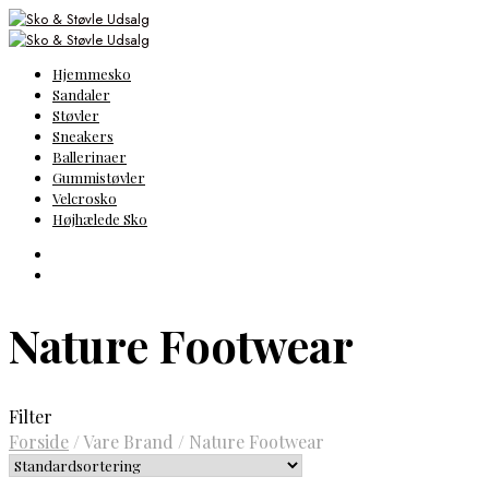
Hjemmesko
Sandaler
Støvler
Sneakers
Ballerinaer
Gummistøvler
Velcrosko
Højhælede Sko
Nature Footwear
Filter
Forside
/
Vare Brand
/
Nature Footwear